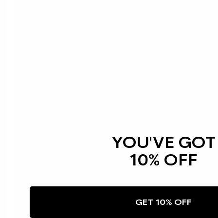
YOU'VE GOT
10% OFF
GET 10% OFF