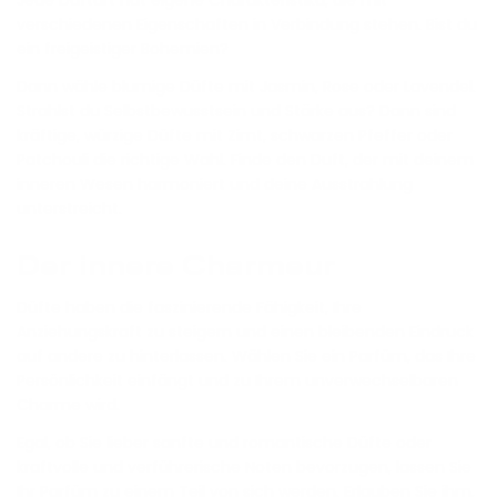
verschiedenen Eigenschaften in Verbindung stehen. Bist du
ein freigeistiger Bohemien?
Dann wähle blumige Düfte mit Jasmin, Rose oder Lavendel.
Strahlst du Selbstbewusstsein und Stärke aus? Dann sind
kräftige, würzige Düfte mit Zimt, schwarzen Pfeffer oder
Patchouli die richtige Wahl. Finde den Duft, der mit deinem
inneren Wesen harmoniert und deine Ausstrahlung
unterstreicht.
Der innere Charmeur
Düfte haben die faszinierende Fähigkeit, Ihre
Anziehungskraft zu steigern und einen bleibenden Eindruck
auf andere zu hinterlassen. Wählen Sie ein Parfüm, das Ihre
Persönlichkeit einfängt und zu Ihrem unverwechselbaren
Charme wird.
Egal, ob Sie lieber sanfte und romantische Düfte oder
kraftvolle und verführerische Noten bevorzugen, lassen Sie
Ihr Parfüm zu einem Teil von sich werden. Erlauben Sie ihm,