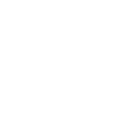
Wählen Sie einen Duft, der zu Ihrer Haut passt und Ihre
Persönlichkeit unterstreicht, und sorgen Sie so für eine
unverkennbare Ausstrahlung, die Sie von anderen abhebt.
Die perfekten Düfte für den
Tag
Für den Tag empfehlen sich leichte, erfrischende Düfte, die
Frische und Vitalität ausstrahlen. Zitrusdüfte, zarte
Blumendüfte und grüne Noten passen gut zu sonnigen
Morgenstunden und luftigen Nachmittagen.
Veredeln Sie Ihr Tagesoutfit mit einem Duft, der Energie
und Selbstbewusstsein vermittelt und überall, wo Sie
hingehen, eine bezaubernde Duftspur hinterlässt. Art Life
weckt Ihre Sinne, steigert Ihre Energie und fördert Ihre
Kreativität mit einer Mischung aus Zitrus, Neroli und Tonka.
Sand Service beeindruckt durch seine vielschichtigen
Noten, die sich nach und nach entfalten und einen
einladenden und freundlichen Charakter schaffen.