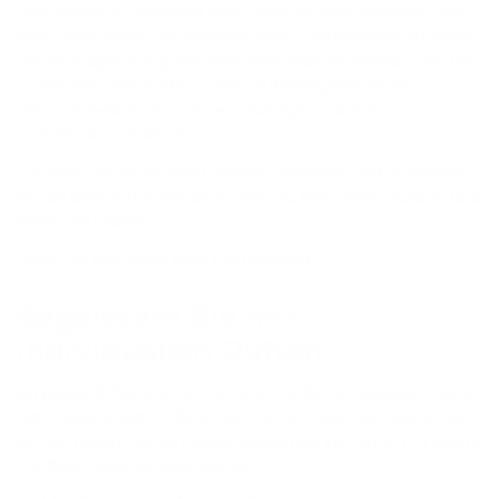
Gleichgewicht zwischen Ihren persönlichen Vorlieben und
dem Verständnis der verschiedenen Duftfamilien zu finden.
Von blumigen Bouquets über orientalische Gewürze bis hin
zu frischen Zitrusnoten - jede Duftkategorie weckt
unterschiedliche Emotionen und eignet sich für
verschiedene Anlässe.
Tauchen Sie ein in unser breites Sortiment und entdecken
Sie die Duftnoten, die am besten zu Ihrer Persönlichkeit und
Ihrem Stil passen.
Lesen Sie hier mehr über Duftfamilien
Begeistern Sie mit
individuellen Düften
Ein persönlicher Duft ist wie eine modische Aussage – eine
ganz eigene Marke, die in den Erinnerungen der Menschen
um Sie herum haften bleibt. Lassen Sie Ihr Parfüm zu einem
Teil Ihrer Persönlichkeit werden.