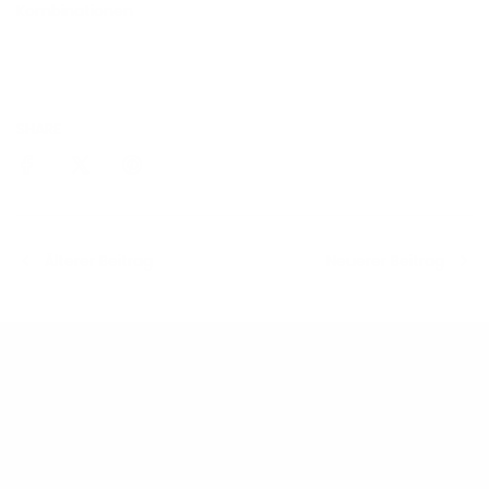
Kombinationen
SHARE
Älterer Beitrag
Neuerer Beitrag
Kontaktiere uns
Presse-Anfragen
Werden Sie ein Wiederverkäufer
Kontaktieren Sie uns
Versand