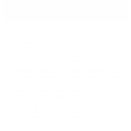
Parfüm ist ein unverzichtbarer Bestandteil jeder
Hautpflegeroutine. Es verleiht eine bezaubernde Aura, die
einen bleibenden Eindruck hinterlässt. Ein sorgfältig
ausgewählter Duft hat die Macht, jeden zu fesseln und zu
begeistern, der das Glück hat, ihn wahrzunehmen.
Die Wahl eines Duftes, der Ihre wahre Persönlichkeit zum
Ausdruck bringt und Ihre authentische Selbst präsentiert, ist
entscheidend. Tauchen Sie ein in die Welt der Parfums, und
wir helfen Ihnen gerne dabei, den perfekten Duft zu finden,
der Ihre Einzigartigkeit widerspiegelt.
Lernen Sie die Kunst der
Duftauswahl kennen
Um das perfekte Parfüm zu finden, ist es wichtig, ein