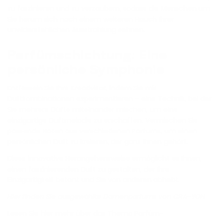
zu faszinieren und zu verzaubern, sodass die Menschen um
Sie herum sich nach einem weiteren Hauch Ihrer
unwiderstehlichen Ausstrahlung sehnen.
Parfümschichtung: Eine
persönliche Symphonie
Entfesseln Sie Ihre Kreativität, indem Sie mit
Duftkombinationen experimentieren – eine Technik, bei der
Sie mehrere Düfte miteinander mischen, um eine
einzigartige Duftmelodie zu erschaffen. Vermischen Sie
passende Noten aus verschiedenen Parfums, um einen
persönlichen Duft zu kreieren, der ganz Ihnen gehört.
Diese innovative Herangehensweise ermöglicht es Ihnen,
einen faszinierenden Duft zu gestalten, der Ihre
Einzigartigkeit betont und Sie von anderen abhebt.
Hier finden Sie ausgewählte Damenparfums von CRA-YON
Lesen Sie hier mehr über das
Thema Parfüm-