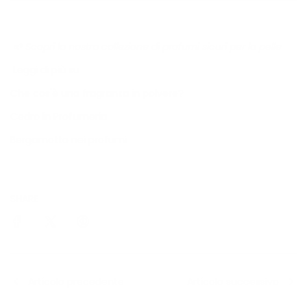
🌱 Scopri la nostra collezione di profumi sicuri per la pelle
Leggi di più su
Che cos'è una fragranza in polvere?
Cedro in Profumeria
Bergamotto nei profumi
SHARE
Articolo precedente
Articolo successivo