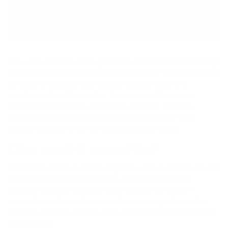
Una volta ottenuto dalle ghiandole dei cervi muschiati, oggi
il muschio si basa su versioni sintetiche per salvaguardare il
benessere degli animali. Questo articolo esplora le
caratteristiche del muschio, la sua versatilità, durata,
capacità di attrazione e proprietà fissative. Scopri la
gamma di profumi arricchiti di muschio di CRA-YON,
ognuno dei quali offre un viaggio olfattivo unico.
Che cos'è il muschio?
Il muschio, nella sua forma originale, veniva estratto da una
ghiandola del cervo muschiato, ma oggi il muschio
sintetico ha preso il sopravvento. Questi controparti
sintetiche replicano il ricco e affascinante profumo del
muschio naturale, preservando nel contempo il benessere
degli animali.