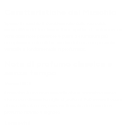
Caratteristiche del Muschio
Spesso il muschio è caratterizzato dalla sua calda
sensualità e dai toni terrosi. Il suo spettro di profumazione
varia dalle note polverose e pulite a sfumature più
complesse e animaliche, rendendolo un componente
versatile e fondamentale in profumeria.
Nota di profumo classica e
senza tempo
Versatilità
Il muschio è una nota versatile che si armonizza senza
sforzo con diverse famiglie di profumi. Può essere il cuore
di una delicata composizione floreale o la base di un
profumo intenso e legnoso.
Longevità