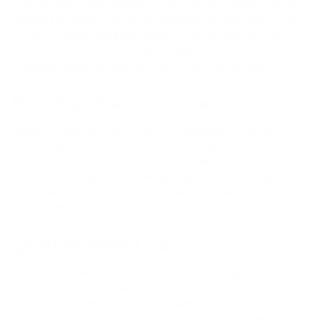
La longevità di una fragranza è un fattore cruciale nel suo
appeal. Il muschio, con la sua persistenza, assicura che un
profumo mantenga il suo delizioso aroma per tutta la
giornata, offrendo un'imprescindibile impressione che
permane nella memoria di coloro che lo incontrano.
Booster d'attrazione
Spesso il muschio è associato a sensazioni di intimità e
connessione. In alcune culture, è considerato un
potenziatore dell'attrazione, e il suo utilizzo in profumi
creati per momenti memorabili amplifica l'atmosfera
complessiva, rendendolo una scelta per coloro che
cercano di creare un'atmosfera di fascino e incanto.
Qualità fissative
Oltre al suo fascino olfattivo, il muschio svolge un ruolo
pragmatico in profumeria. Agisce come fissativo,
ancorando gli altri componenti della fragranza ed
estendendone la durata. In questo ruolo, contribuisce