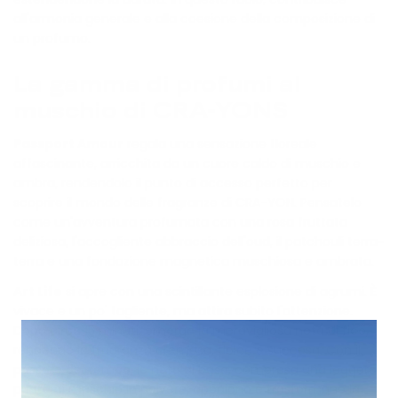
all'armonia generale e alla coesione della composizione di
un profumo.
La gamma di profumi al
muschio di CRA-YONS
Passport Amour
regala una sensazione floreale
affascinante, arricchita da un cuore caldo di muschio e
ambra, rendendolo il punto di accesso perfetto per
scoprire il mondo delle fragranze di CRA-YON. Pensatelo
come un'avventura profumata con una rosa fruttata
deliziosa, l'accogliente abbraccio dell'oud, il patchouli terra-
terra e una fondazione magnetica muschiosa e ambrata.
Art Life
si apre con una scintillante esplosione di agrumi. È
vivace e un po' tagliente, ma attira subito l'attenzione.
Dopo circa 15 minuti, emerge la meravigliosa nota di fico,
rendendo la fragranza cremosa, dolce e succosa. Con il
passare del tempo, le note di base, compresa una leggera
punta di muschio in polvere, appaiono e trasformano la