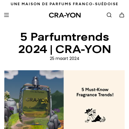
G
UNE MAISON DE PARFUMS FRANCO-SUÉDOISE
A
N
A
A
5 Parfumtrends
R
I
2024 | CRA-YON
N
H
25 maart 2024
O
U
D