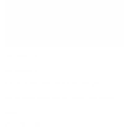
Lees meer over
Parfumnoten A-Z
Hoe vind je het juiste parfum? Lees deze gids.
Eau de Parfum versus Eau de Toilette - Het verschil
SHARE