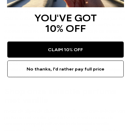
Dus als je klaar bent om de leiding te nemen en je innerlijke
YOU'VE GOT
CEO te ontketenen, dan is Vanilla CEO de geur voor jou. Het
is een basisgeur die kracht uitstraalt door zijn verfijnde en
10% OFF
subtiele karakter. Het herinnert je eraan dat je de wereld
kunt veroveren met een zachte aanraking, een vriendelijk
hart en een rustig vertrouwen. Dus spray het op, omarm je
CLAIM 10% OFF
kracht en laat de wereld weten wie de baas is.
Disclaimer: Bij het maken van deze tekst zijn geen
No thanks, I'd rather pay full price
vanillebonen gebruikt. Er zijn echter wel een paar koekjes op
mysterieuze wijze verdwenen.
Shop onze selectie parfums
met vanille
Ervaar de blijvende allure van vanille met onze selectie van
parfums met vanille, geschikt voor zowel mannen als
vrouwen. Dompel jezelf onder in de klassieke vanille-
essentie, herwerkt in moderne composities die verfijning