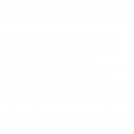
Ga mee op een geurige reis door de fascinerende
wereld van de parfumerie, met speciale aandacht
voor die geliefde noot die we allemaal kennen en
waar we allemaal van houden: Vanille!
Vanille, de betoverende geur waar we allemaal een zwak
voor krijgen en verlangen naar een zoete traktatie.
Magisch, grillig en onmogelijk te weerstaan. Stel je voor dat
je door een mystiek bos vol zoete lekkernijen wandelt, waar
de bomen gemaakt zijn van cake en de rivieren stromen
van gesmolten ijs. Dat is de kracht van vanille in parfum!
Vanille heeft het ongelooflijke vermogen om een vleugje
warmte, zoetheid en sensualiteit toe te voegen aan elke
parfumcompositie. Het is als het geheime ingrediënt dat