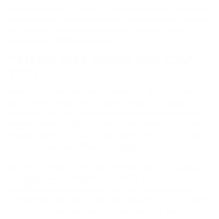
een versgebakken cupcake of in een sexy geur die harten
doet overslaan, vanille is er om je geurzintuigen te plezieren
en te plagen. Omarm de magie van vanille en laat je
geurspel voor altijd veranderen!
Parfum met vanille van CRA-
YON
Vanilla CEO is een geur die de wereld op zijn kop zet met
een moderne draai aan de tijdloze vanilletoon. Maar deze
geur gaat niet solo. Zachte houtsoorten en frisse vleugjes
oranjebloesem zorgen voor een harmonie die gewoonweg
onweerstaanbaar is. Deze geur wakkert het vuur in je aan
en geeft je een verkwikkende energie.
Met zijn dynamische mix van oranjebloesem en sappige
mandarijn, weet Vanilla CEO hoe hij die feel-good
endorfines moet stimuleren. Het is als een uitbarsting van
zonneschijn gevangen in een fles, die je die extra kick geeft
om de dag te overwinnen. Deze geur geeft je een