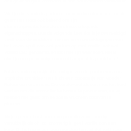
een gewone geur verandert in een betoverende verleidster.
Wist je dat vanille in parfums meer is dan alleen een mooie
geur? Het staat ook bekend om zijn
stemmingsverbeterende en stressverlagende
eigenschappen. Dus de volgende keer dat je je overweldigd
voelt door de eindeloze memes en virale uitdagingen van
het leven, spuit dan wat parfum op met vanille, ook wel
Vanilla CEO genoemd, en laat het zijn werk doen. Het is
alsof je een persoonlijke aromatherapeut in je zak hebt!
Echte vanille eigenlijk afkomstig is van de peulen van een
tropische orchidee? Het is als een cadeautje van Moeder
Natuur aan onze neus. Die vanille-orchideeën moeten hard
werken om die aromatische bonen te produceren, en wij
hebben het geluk om de zoete vruchten daarvan te
plukken.
Als je op zoek bent naar een geur die zowel heerlijk
verrukkelijk als oh-zo-dromerig is, geef Vanille dan een
kans. Of het nu in een gourmandparfum zit dat ruikt naar