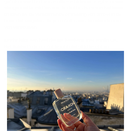
gebalanceerd hart van vanille-orchidee en zorgt voor een
vleugje rust te midden van de drukke chaos van het leven.
En laten we de verwarmende omhelzing van amber in de
basis niet vergeten, die je omhult in een troostende aura
van vertrouwen.
Kracht krijgt een heel nieuwe betekenis met Vanilla CEO.
Het fluistert in je oor dat kracht niet altijd kracht en
intensiteit uitstraalt. Soms schuilt macht in de subtiliteit
van zachtheid. Het schuilt in de zachte aanraking van
vriendelijkheid en de wijsheid van een welwetende blik. Deze
geur herinnert je eraan dat ware kracht te vinden is in het
stille vertrouwen dat van binnenuit komt.
De dans tussen vanille en zachte houtsoorten in Vanilla
CEO is een match made in scent heaven. Ze werken
feilloos samen en creëren een betoverende symfonie die
op je huid blijft hangen zonder je zintuigen te overweldigen.
Het is als een delicate wals, waarbij elke noot sierlijk in elkaar
overgaat en een spoor van elegantie achterlaat waar je
ook gaat.