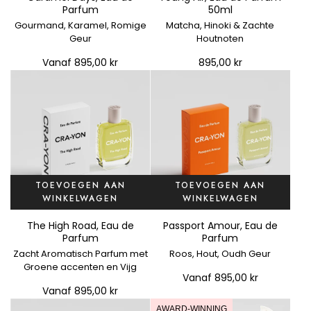
o
Parfum
50ml
e
Gourmand, Karamel, Romige
Matcha, Hinoki & Zachte
g
Geur
Houtnoten
Y
Vanaf
895,00 kr
895,00 kr
o
u
n
g
A
i
r
,
TOEVOEGEN AAN
TOEVOEGEN AAN
E
WINKELWAGEN
WINKELWAGEN
a
u
The High Road, Eau de
Passport Amour, Eau de
d
Parfum
Parfum
e
Zacht Aromatisch Parfum met
Roos, Hout, Oudh Geur
P
Groene accenten en Vijg
Vanaf
895,00 kr
a
Vanaf
895,00 kr
r
f
AWARD-WINNING