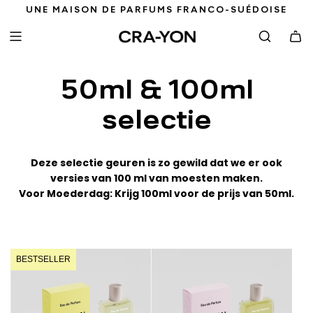
G
UNE MAISON DE PARFUMS FRANCO-SUÉDOISE
A
N
A
A
50ml & 100ml
R
I
selectie
N
H
O
U
Deze selectie geuren is zo gewild dat we er ook
D
versies van 100 ml van moesten maken.
Voor Moederdag: Krijg 100ml voor de prijs van 50ml.
BESTSELLER