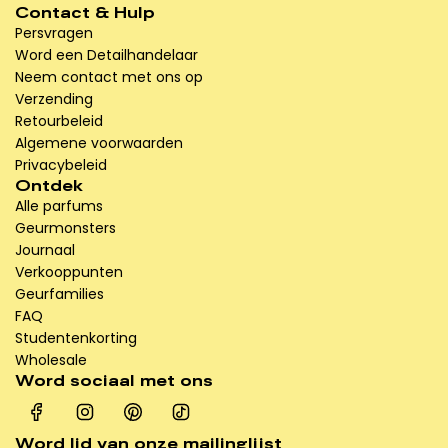
E
w
Contact & Hulp
a
a
Persvragen
u
g
Word een Detailhandelaar
d
e
Neem contact met ons op
e
n
Verzending
P
Retourbeleid
a
Algemene voorwaarden
r
Privacybeleid
Ontdek
f
Alle parfums
u
Geurmonsters
m
Journaal
t
Verkooppunten
o
Geurfamilies
e
FAQ
a
Studentenkorting
a
Wholesale
n
Word sociaal met ons
d
e
w
Word lid van onze mailinglijst