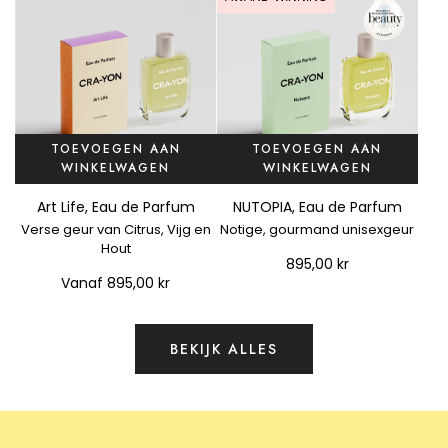
u
m
5
0
m
l
TOEVOEGEN AAN
TOEVOEGEN AAN
t
WINKELWAGEN
WINKELWAGEN
o
V
e
Art Life, Eau de Parfum
NUTOPIA, Eau de Parfum
o
a
Verse geur van Citrus, Vijg en
Notige, gourmand unisexgeur
e
a
Hout
g
n
895,00 kr
N
Vanaf
895,00 kr
d
U
e
T
w
O
BEKIJK ALLES
i
P
n
I
k
A
e
,
l