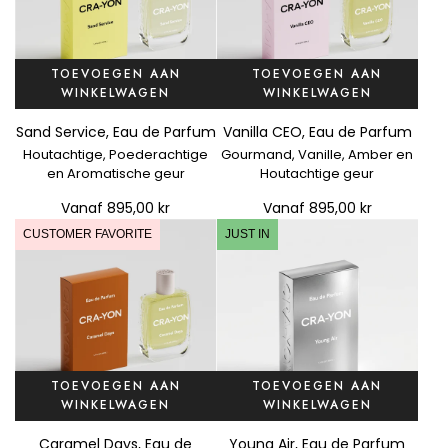
TOEVOEGEN AAN
TOEVOEGEN AAN
WINKELWAGEN
WINKELWAGEN
Sand Service, Eau de Parfum
Vanilla CEO, Eau de Parfum
Houtachtige, Poederachtige
Gourmand, Vanille, Amber en
en Aromatische geur
Houtachtige geur
Vanaf
895,00 kr
Vanaf
895,00 kr
CUSTOMER FAVORITE
JUST IN
TOEVOEGEN AAN
TOEVOEGEN AAN
WINKELWAGEN
WINKELWAGEN
V
Caramel Days, Eau de
Young Air, Eau de Parfum