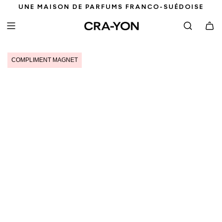
P
UNE MAISON DE PARFUMS FRANCO-SUÉDOISE
A
S
S
E
R
COMPLIMENT MAGNET
A
U
C
O
N
T
E
N
U