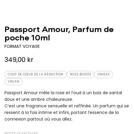
Passport Amour, Parfum de
poche 10ml
FORMAT VOYAGE
P
349,00 kr
r
COUP DE CŒUR DE LA RÉDACTION
ROSE BOISÉE
UNISEX
i
VEGAN
x
Passport Amour mêle la rose et l’oud à un bois de santal
doux et une ambre chaleureuse.
r
C’est une fragrance sensuelle et raffinée. Un parfum qui se
é
ressent à la fois intime et infini, portant l’essence de la
connexion partout où vous allez.
g
u
NOTES OLFACTIVES