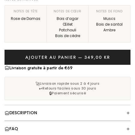
l
NOTES DE TÊTE
NOTES DE CŒUR
NOTES DE FOND
i
Rose de Damas
Bois d’agar
Muscs
Œillet
Bois de santal
e
Patchouli
Ambre
Bois de cèdre
r
AJOUTER AU PANIER — 349,00 KR
C
H
Livraison gratuite à partir de €69
A
R
🚀
Livraison rapide sous 2 à 4 jours
G
↩️
Retours faciles sous 30 jours
🔒
E
Paiement sécurisé
M
E
DESCRIPTION
N
T
.
FAQ
.