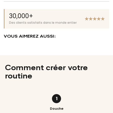
.
30,000+
★
★
★
★
★
Des clients satisfaits dans le monde entier
VOUS AIMEREZ AUSSI:
Comment créer votre
routine
1
Douche