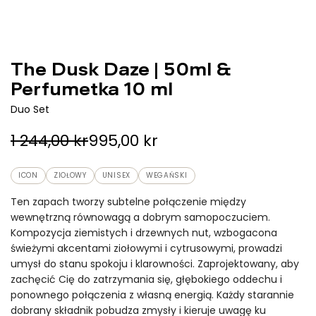
The Dusk Daze | 50ml &
Perfumetka 10 ml
Duo Set
C
C
1 244,00 kr
995,00 kr
e
e
ICON
ZIOŁOWY
UNISEX
WEGAŃSKI
n
n
Ten zapach tworzy subtelne połączenie między
a
a
wewnętrzną równowagą a dobrym samopoczuciem.
Kompozycja ziemistych i drzewnych nut, wzbogacona
p
r
świeżymi akcentami ziołowymi i cytrusowymi, prowadzi
r
e
umysł do stanu spokoju i klarowności. Zaprojektowany, aby
zachęcić Cię do zatrzymania się, głębokiego oddechu i
o
g
ponownego połączenia z własną energią. Każdy starannie
m
u
dobrany składnik pobudza zmysły i kieruje uwagę ku