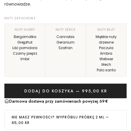
równowadze.
o
l
c
a
NUTY ZAPACHOWE
y
r
NUTY GŁOWY
NUTY SERCA
NUTY BAZY
Bergamotka
Cannabis
Miękkie nuty
j
n
Grejpfrut
Geranium
drzewne
n
a
Liść pomidora
Szafran
Paczula
Czarny pieprz
Ambra
a
Imbir
Wetiwer
Mech
Palo santo
DODAJ DO KOSZYKA — 995,00 KR
Ł
A
Darmowa dostawa przy zamówieniach powyżej 69 €
D
O
NIE MASZ PEWNOŚCI? WYPRÓBUJ PRÓBKĘ 2 ML —
W
65,00 KR
A