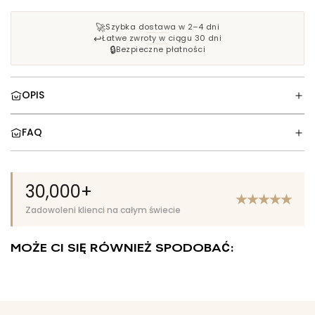
N
I
🚀
Szybka dostawa w 2–4 dni
E
↩️
Łatwe zwroty w ciągu 30 dni
🔒
.
Bezpieczne płatności
.
.
OPIS
FAQ
30,000+
★
★
★
★
★
Zadowoleni klienci na całym świecie
MOŻE CI SIĘ RÓWNIEŻ SPODOBAĆ: